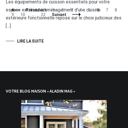
Les équipements de cuisson essentiels pour votre
espace extérieur L’aménagement d’une cuisine
Navigation
Page
Page
Page
Page
Page
Page
Page
Page
Pa
Précédent
1
2
3
4
5
6
7
8
des
Page
Page
9
10
…
22
Suivant
extérieure fonctionnelle repose sur le choix judicieux des
articles
[…]
LIRE LA SUITE
VOTRE BLOG MAISON « ALADIN MAG »