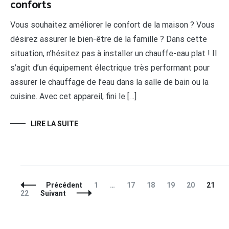
conforts
Vous souhaitez améliorer le confort de la maison ? Vous
désirez assurer le bien-être de la famille ? Dans cette
situation, n’hésitez pas à installer un chauffe-eau plat ! Il
s’agit d’un équipement électrique très performant pour
assurer le chauffage de l’eau dans la salle de bain ou la
cuisine. Avec cet appareil, fini le […]
LIRE LA SUITE
Navigation
Page
Page
Page
Page
Page
Page
P
Précédent
1
…
17
18
19
20
21
des
22
Suivant
articles