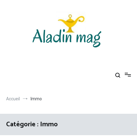
Aller
au
contenu
Aladin mag
Accueil
Immo
Catégorie :
Immo