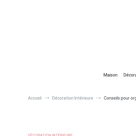
Aller
au
contenu
Maison
Décora
Accueil
Décoration Intérieure
Conseils pour or
DÉCORATION INTÉRIEURE