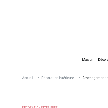
Aller
au
contenu
Maison
Décora
Accueil
Décoration Intérieure
Aménagement de 
DÉCORATION INTÉRIEURE