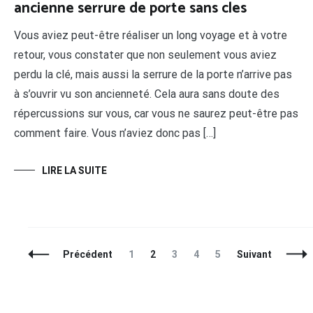
ancienne serrure de porte sans cles
Vous aviez peut-être réaliser un long voyage et à votre
retour, vous constater que non seulement vous aviez
perdu la clé, mais aussi la serrure de la porte n’arrive pas
à s’ouvrir vu son ancienneté. Cela aura sans doute des
répercussions sur vous, car vous ne saurez peut-être pas
comment faire. Vous n’aviez donc pas […]
LIRE LA SUITE
Navigation
Page
Page
Page
Page
Page
Précédent
1
2
3
4
5
Suivant
des
articles