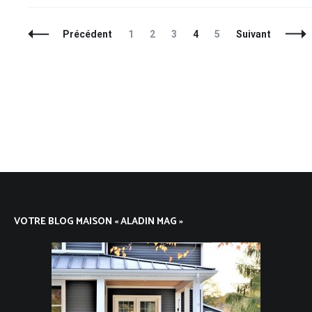
Navigation
Page
Page
Page
Page
Page
Précédent
1
2
3
4
5
Suivant
des
articles
VOTRE BLOG MAISON « ALADIN MAG »